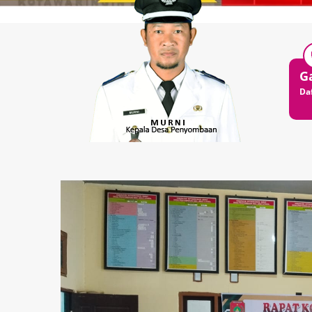
Agenda
Galeri
P
Daftar Agenda
Daftar Foto Galeri
Da