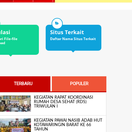
s Terkait
Agenda
Galeri
 Nama Situs Terkait
Daftar Agenda
Daftar Foto
TERBARU
POPULER
KEGIATAN RAPAT KOORDINASI
RUMAH DESA SEHAT (RDS)
TRIWULAN I
KEGIATAN PAWAI NASIB ADAB HUT
KOTAWARINGIN BARAT KE 66
TAHUN