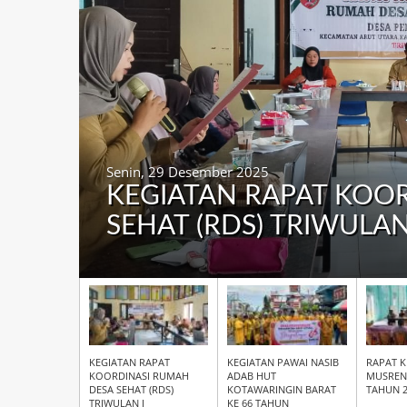
Kamis, 16 Oktober 2025
KEGIATAN PAWAI NASI
KOTAWARINGIN BARAT
KEGIATAN RAPAT
KEGIATAN PAWAI NASIB
RAPAT K
KOORDINASI RUMAH
ADAB HUT
MUSREN
DESA SEHAT (RDS)
KOTAWARINGIN BARAT
TAHUN 2
TRIWULAN I
KE 66 TAHUN