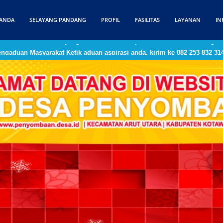
ANDA
SELAYANG PANDANG
PROFIL
FASILITAS
LAYANAN
IN
camatan Arut Utara yang mencoba menerapkan Inovasi Smart Village,
gaduan Masyarakat Ketik aduan aspirasi anda, kirim ke 082 253 832 31