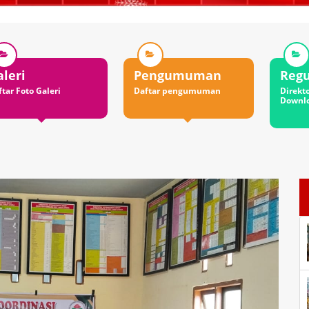
engumuman
Regulasi
Situ
ftar pengumuman
Direktori File-file
Daftar
Download