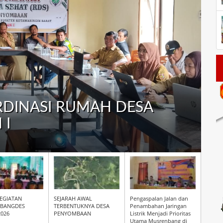
B ADAB HUT
 KE 66 TAHUN
EGIATAN
SEJARAH AWAL
Pengaspalan Jalan dan
BANGDES
TERBENTUKNYA DESA
Penambahan Jaringan
026
PENYOMBAAN
Listrik Menjadi Prioritas
Utama Musrenbang di