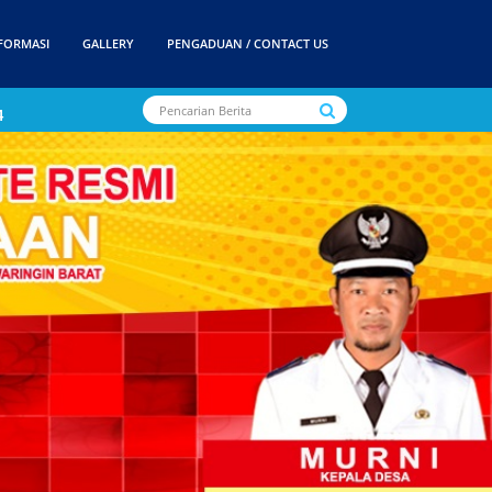
FORMASI
GALLERY
PENGADUAN / CONTACT US
 Desa Penyombaan merupakan desa yang fleksibel dan terbuka terkait
4